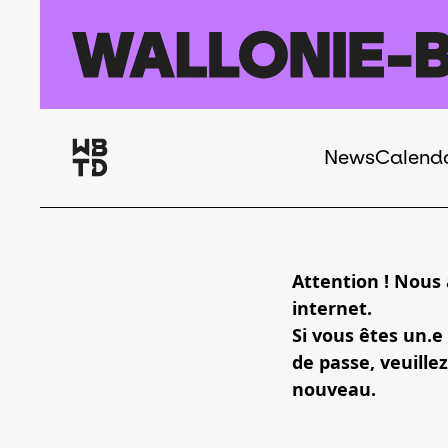
Skip to main content
News
Calend
Navigation
principale
Attention ! Nous
internet.
Si vous êtes un.e
de passe, veuillez
nouveau.