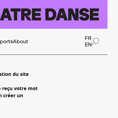
FR
ports
About
EN
tion du site
e reçu votre mot
n créer un