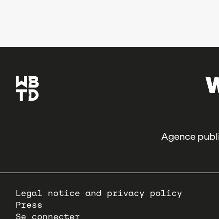
Agence publi
Pied
Legal notice and privacy policy
de
Press
page
Se connecter