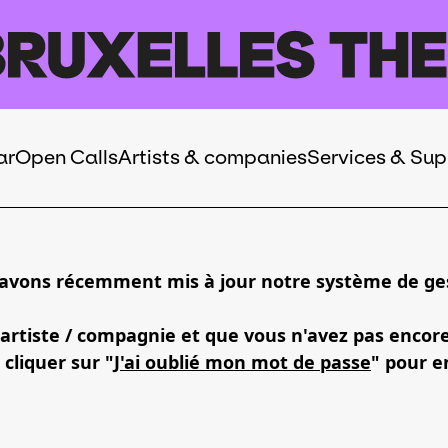
ar
Open Calls
Artists & companies
Services & Sup
 avons récemment mis à jour notre système de ges
 artiste / compagnie et que vous n'avez pas encor
 cliquer sur "
J'ai oublié mon mot de passe
" pour e