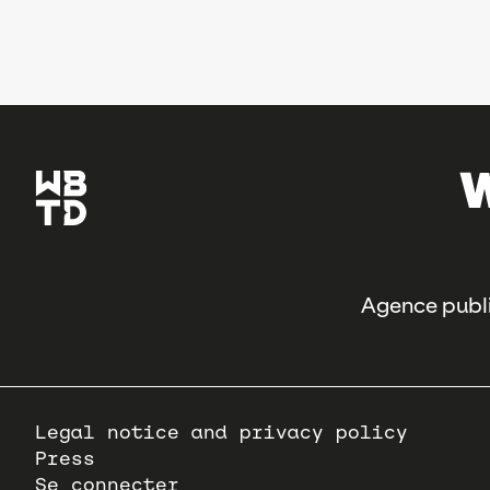
Agence publi
Pied
Legal notice and privacy policy
de
Press
page
Se connecter