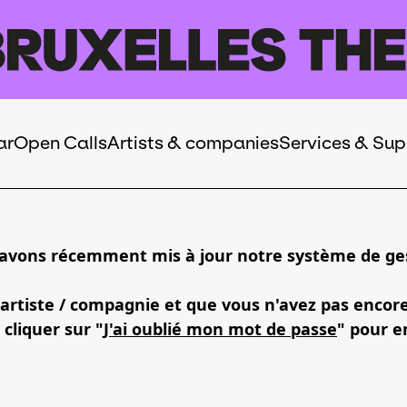
ar
Open Calls
Artists & companies
Services & Sup
 avons récemment mis à jour notre système de ges
 artiste / compagnie et que vous n'avez pas encor
 cliquer sur "
J'ai oublié mon mot de passe
" pour e