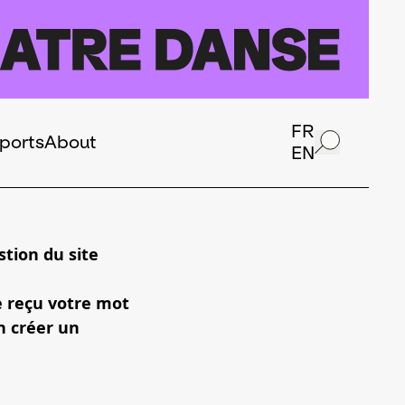
FR
ports
About
EN
tion du site
e reçu votre mot
n créer un