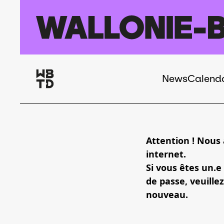
Skip to main content
News
Calend
Navigation
principale
Attention ! Nous
internet.
Si vous êtes un.e
de passe, veuillez
nouveau.