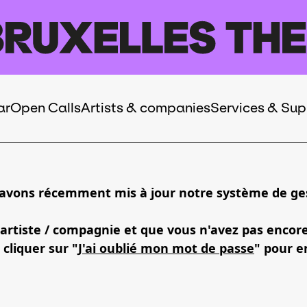
ar
Open Calls
Artists & companies
Services & Sup
 avons récemment mis à jour notre système de ges
 artiste / compagnie et que vous n'avez pas encor
 cliquer sur "
J'ai oublié mon mot de passe
" pour e