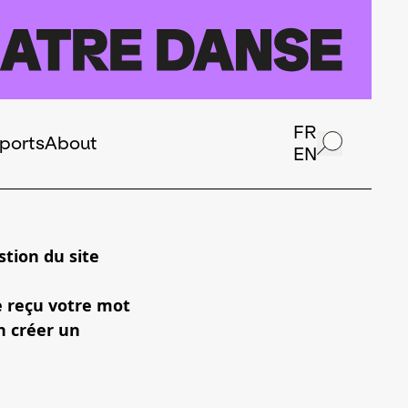
FR
ports
About
EN
tion du site
e reçu votre mot
n créer un