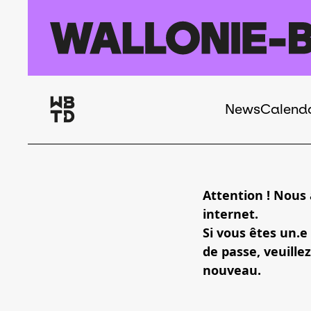
Skip to main content
News
Calend
Navigation
principale
Attention ! Nous
internet.
Si vous êtes un.e
de passe, veuillez
nouveau.