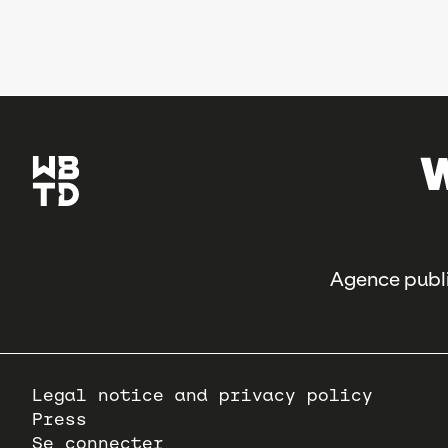
Agence publi
Pied
Legal notice and privacy policy
de
Press
page
Se connecter