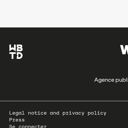
Agence publi
Pied
Legal notice and privacy policy
de
Press
page
Se connecter