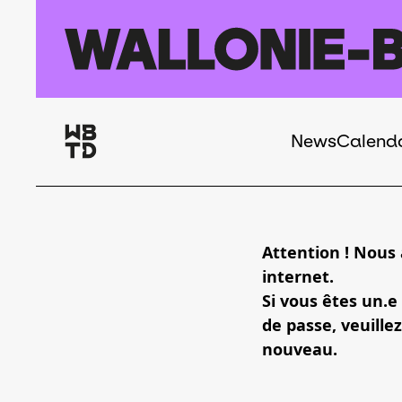
Skip to main content
News
Calend
Navigation
principale
Attention ! Nous
internet.
Si vous êtes un.e
de passe, veuillez
nouveau.