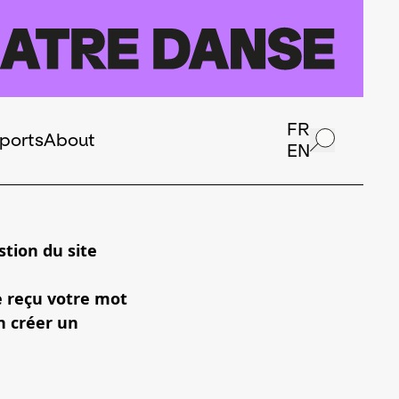
FR
ports
About
EN
tion du site
e reçu votre mot
n créer un