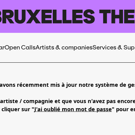
ar
Open Calls
Artists & companies
Services & Sup
 avons récemment mis à jour notre système de ges
 artiste / compagnie et que vous n'avez pas encor
 cliquer sur "
J'ai oublié mon mot de passe
" pour e