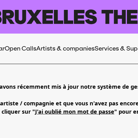
ar
Open Calls
Artists & companies
Services & Sup
 avons récemment mis à jour notre système de ges
 artiste / compagnie et que vous n'avez pas encor
 cliquer sur "
J'ai oublié mon mot de passe
" pour e