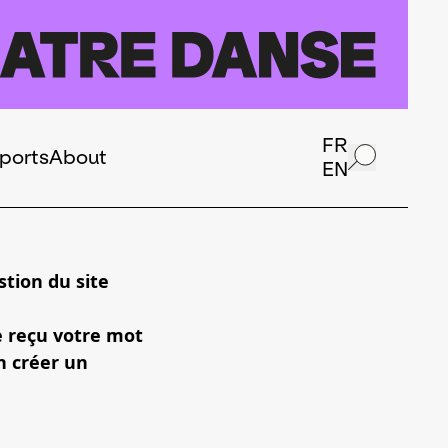
FR
ports
About
EN
tion du site
e reçu votre mot
n créer un