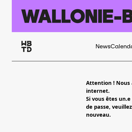
Skip to main content
News
Calend
Navigation
principale
Attention ! Nous
internet.
Si vous êtes un.e
de passe, veuillez
nouveau.