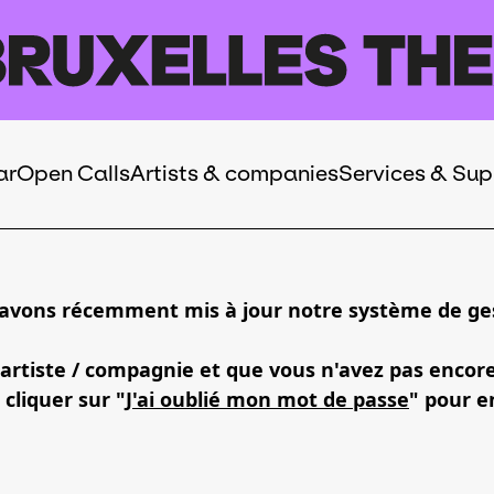
ar
Open Calls
Artists & companies
Services & Sup
 avons récemment mis à jour notre système de ges
 artiste / compagnie et que vous n'avez pas encor
 cliquer sur "
J'ai oublié mon mot de passe
" pour e