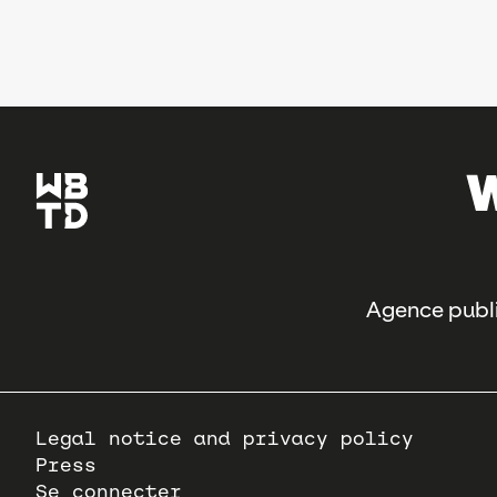
Agence publi
Pied
Legal notice and privacy policy
de
Press
page
Se connecter