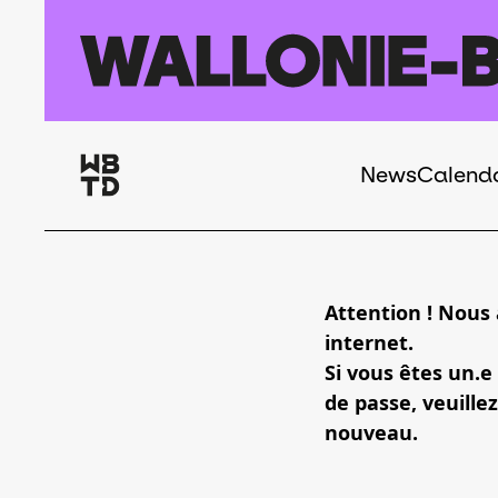
Skip to main content
News
Calend
Navigation
principale
Attention ! Nous
internet.
Si vous êtes un.e
de passe, veuillez
nouveau.