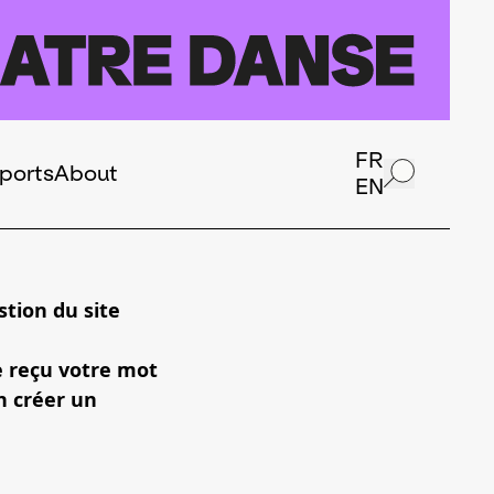
FR
ports
About
EN
tion du site
e reçu votre mot
n créer un