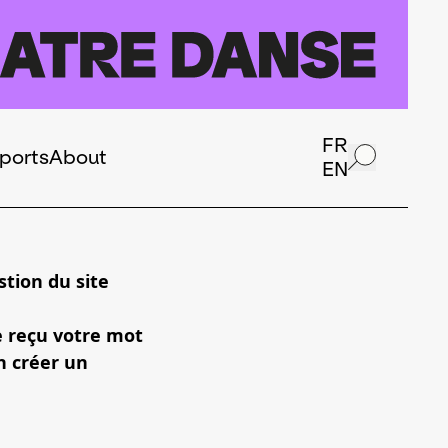
FR
ports
About
EN
tion du site
e reçu votre mot
n créer un