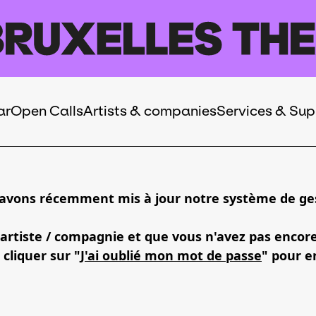
ar
Open Calls
Artists & companies
Services & Sup
 avons récemment mis à jour notre système de ges
 artiste / compagnie et que vous n'avez pas encor
 cliquer sur "
J'ai oublié mon mot de passe
" pour e