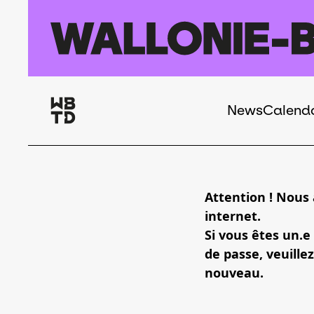
Skip to main content
News
Calend
Navigation
principale
Attention ! Nous
internet.
Si vous êtes un.e
de passe, veuillez
nouveau.