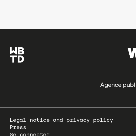
Agence publi
Pied
Legal notice and privacy policy
de
Press
page
Se connecter