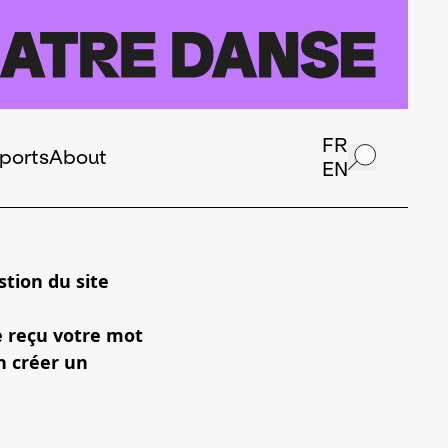
FR
ports
About
EN
tion du site
e reçu votre mot
n créer un