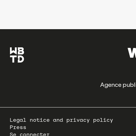
Agence publi
Pied
Legal notice and privacy policy
de
Press
page
Se connecter