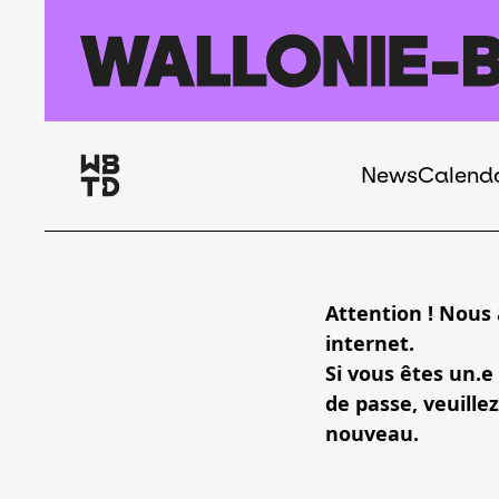
Skip to main content
News
Calend
Navigation
principale
Attention ! Nous
internet.
Si vous êtes un.e
de passe, veuillez
nouveau.