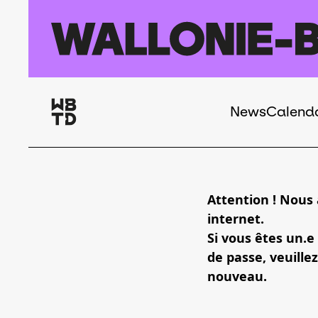
Skip to main content
News
Calend
Navigation
principale
Attention ! Nous
internet.
Si vous êtes un.e
de passe, veuillez
nouveau.