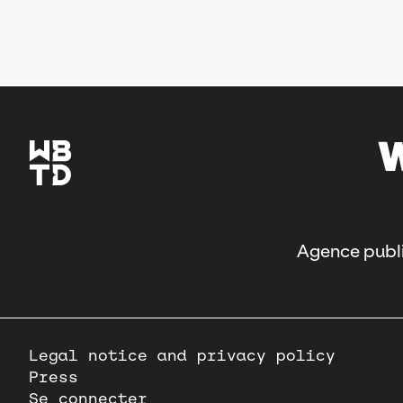
Agence publi
Pied
Legal notice and privacy policy
de
Press
page
Se connecter