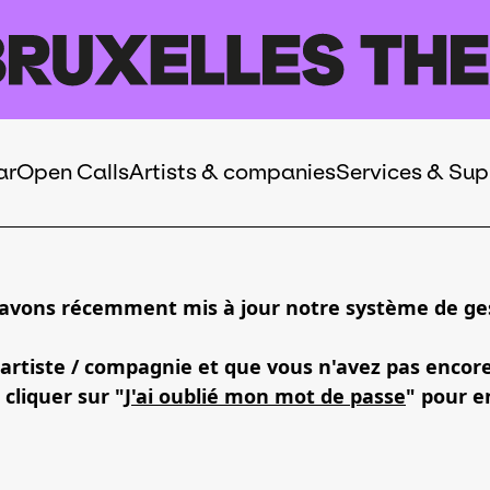
ar
Open Calls
Artists & companies
Services & Sup
 avons récemment mis à jour notre système de ges
 artiste / compagnie et que vous n'avez pas encor
 cliquer sur "
J'ai oublié mon mot de passe
" pour e