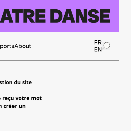
FR
ports
About
EN
tion du site
e reçu votre mot
n créer un