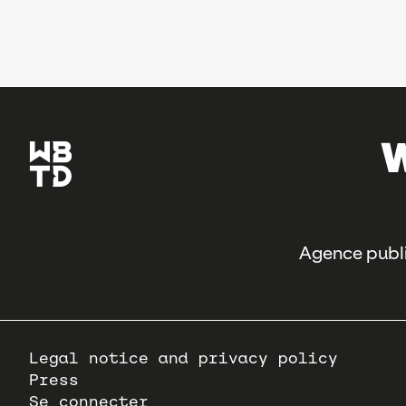
Agence publi
Pied
Legal notice and privacy policy
de
Press
page
Se connecter