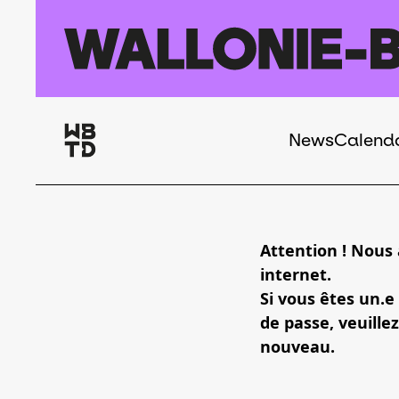
Skip to main content
News
Calend
Navigation
principale
Attention ! Nous
internet.
Si vous êtes un.e
de passe, veuillez
nouveau.