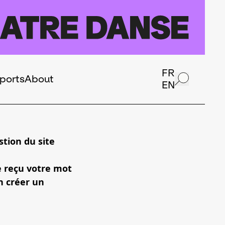
FR
ports
About
EN
tion du site
e reçu votre mot
n créer un