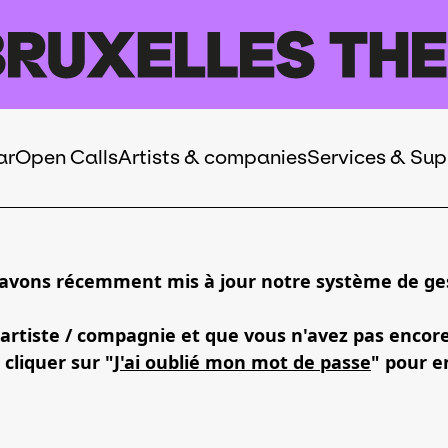
ar
Open Calls
Artists & companies
Services & Sup
 avons récemment mis à jour notre système de ges
 artiste / compagnie et que vous n'avez pas encor
 cliquer sur "
J'ai oublié mon mot de passe
" pour e