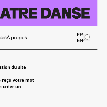
FR
des
À propos
EN
tion du site
e reçu votre mot
n créer un