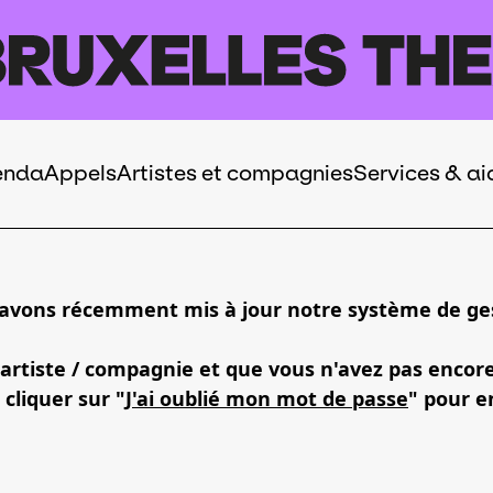
enda
Appels
Artistes et compagnies
Services & ai
 avons récemment mis à jour notre système de ges
 artiste / compagnie et que vous n'avez pas encor
 cliquer sur "
J'ai oublié mon mot de passe
" pour e