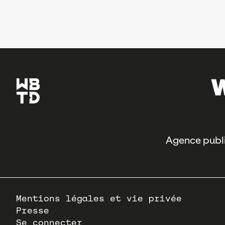
Agence publi
Pied
Mentions légales et vie privée
de
Presse
page
Se connecter