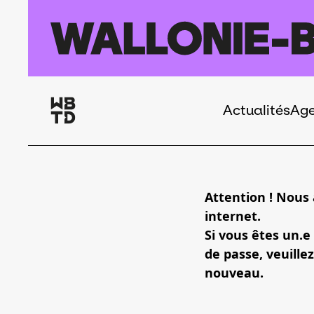
Aller au contenu principal
Actualités
Ag
Navigation
principale
Attention ! Nous
internet.
Si vous êtes un.e
de passe, veuillez
nouveau.