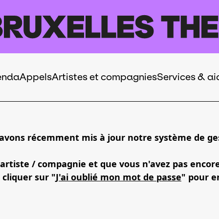
enda
Appels
Artistes et compagnies
Services & ai
 avons récemment mis à jour notre système de ges
 artiste / compagnie et que vous n'avez pas encor
 cliquer sur "
J'ai oublié mon mot de passe
" pour e