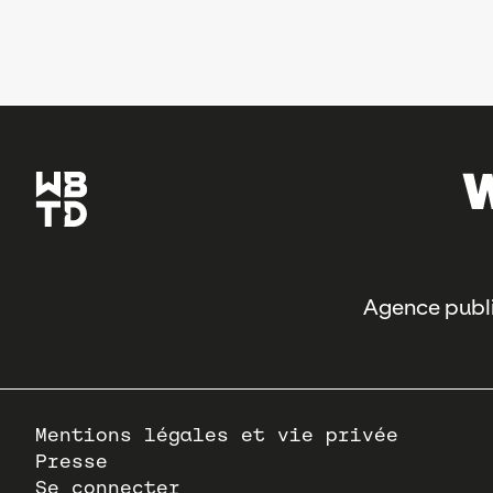
Agence publi
Pied
Mentions légales et vie privée
de
Presse
page
Se connecter