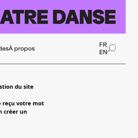
FR
des
À propos
EN
tion du site
e reçu votre mot
n créer un