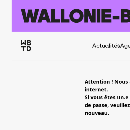
Aller au contenu principal
Actualités
Ag
Navigation
principale
Attention ! Nous
internet.
Si vous êtes un.e
de passe, veuillez
nouveau.