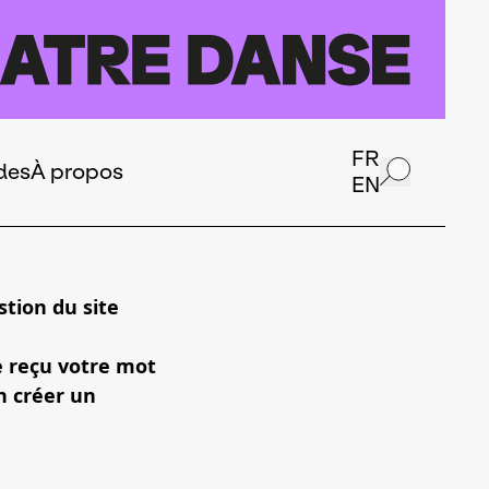
FR
des
À propos
EN
tion du site
e reçu votre mot
n créer un