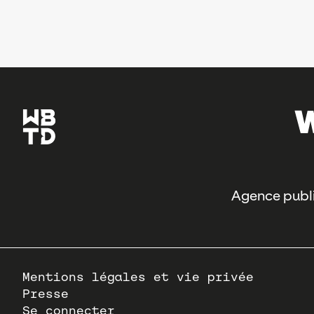
Agence publi
Pied
Mentions légales et vie privée
de
Presse
page
Se connecter