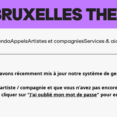
enda
Appels
Artistes et compagnies
Services & ai
 avons récemment mis à jour notre système de ges
 artiste / compagnie et que vous n'avez pas encor
 cliquer sur "
J'ai oublié mon mot de passe
" pour e