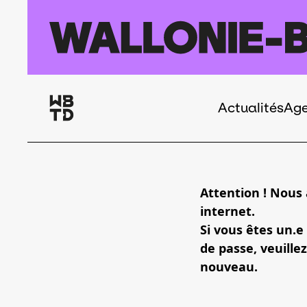
Aller au contenu principal
Actualités
Ag
Navigation
principale
Attention ! Nous
internet.
Si vous êtes un.e
de passe, veuillez
nouveau.