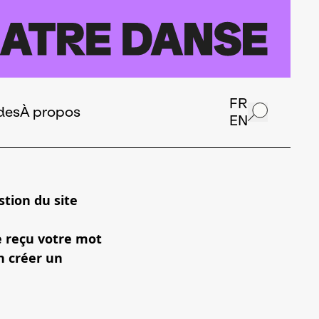
FR
des
À propos
EN
tion du site
e reçu votre mot
n créer un