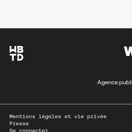
Agence publi
Pied
Mentions légales et vie privée
de
Presse
page
Se connecter