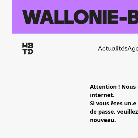
Aller au contenu principal
Actualités
Ag
Navigation
principale
Attention ! Nous
internet.
Si vous êtes un.e
de passe, veuillez
nouveau.