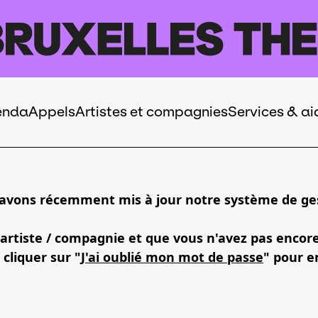
enda
Appels
Artistes et compagnies
Services & ai
 avons récemment mis à jour notre système de ges
 artiste / compagnie et que vous n'avez pas encor
 cliquer sur "
J'ai oublié mon mot de passe
" pour e