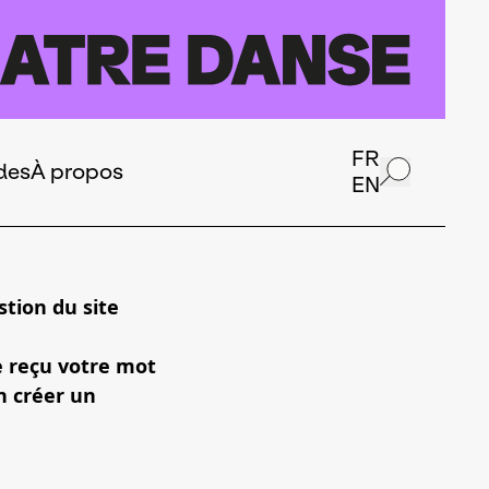
FR
des
À propos
EN
tion du site
e reçu votre mot
n créer un