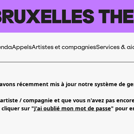
enda
Appels
Artistes et compagnies
Services & ai
 avons récemment mis à jour notre système de ges
 artiste / compagnie et que vous n'avez pas encor
 cliquer sur "
J'ai oublié mon mot de passe
" pour e