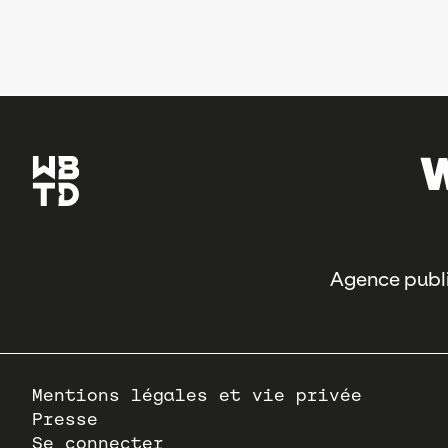
Agence publi
Pied
Mentions légales et vie privée
de
Presse
page
Se connecter