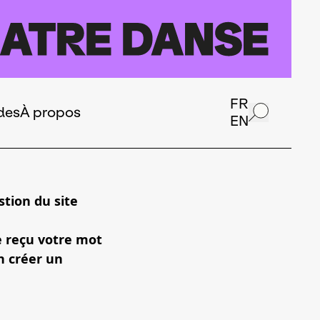
FR
des
À propos
EN
tion du site
e reçu votre mot
n créer un