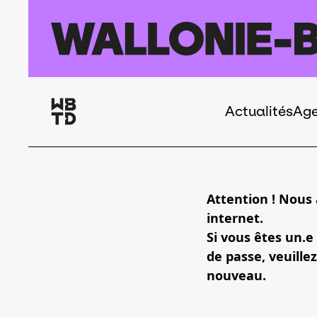
Aller au contenu principal
Actualités
Ag
Navigation
principale
Attention ! Nous
internet.
Si vous êtes un.e
de passe, veuillez
nouveau.