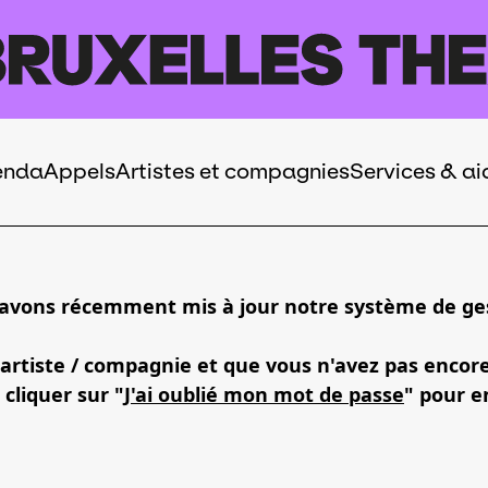
enda
Appels
Artistes et compagnies
Services & ai
 avons récemment mis à jour notre système de ges
 artiste / compagnie et que vous n'avez pas encor
 cliquer sur "
J'ai oublié mon mot de passe
" pour e