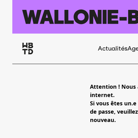
Aller au contenu principal
Actualités
Ag
Navigation
principale
Attention ! Nous
internet.
Si vous êtes un.e
de passe, veuillez
nouveau.