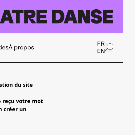
FR
des
À propos
EN
tion du site
e reçu votre mot
n créer un