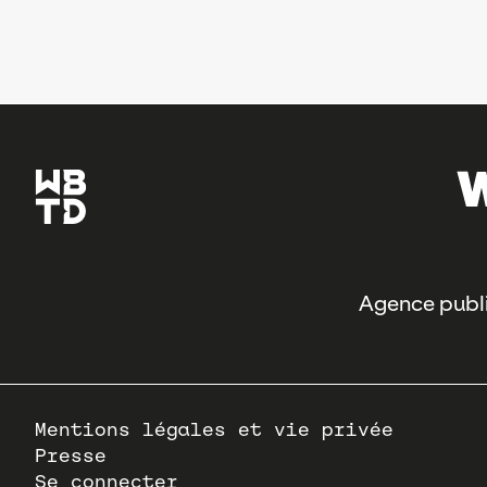
Agence publi
Pied
Mentions légales et vie privée
de
Presse
page
Se connecter