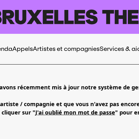
enda
Appels
Artistes et compagnies
Services & ai
 avons récemment mis à jour notre système de ges
 artiste / compagnie et que vous n'avez pas encor
 cliquer sur "
J'ai oublié mon mot de passe
" pour e