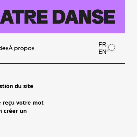
FR
des
À propos
EN
tion du site
e reçu votre mot
n créer un