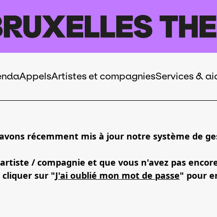
enda
Appels
Artistes et compagnies
Services & ai
 avons récemment mis à jour notre système de ges
 artiste / compagnie et que vous n'avez pas encor
 cliquer sur "
J'ai oublié mon mot de passe
" pour e