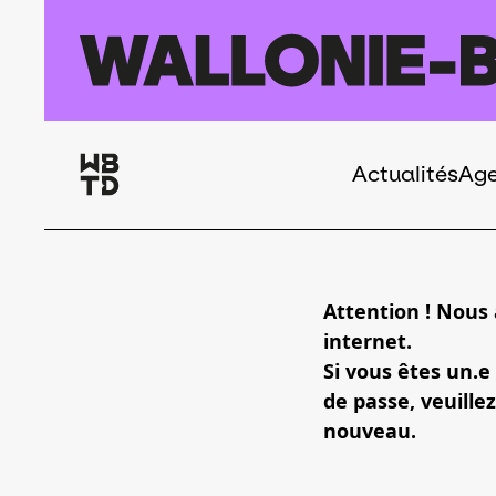
Aller au contenu principal
Actualités
Ag
Navigation
principale
Attention ! Nous
internet.
Si vous êtes un.e
de passe, veuillez
nouveau.