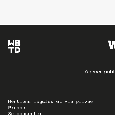
Agence publi
Pied
Mentions légales et vie privée
de
Presse
page
Se connecter