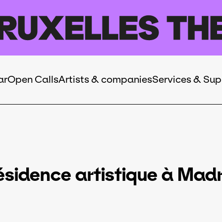
ar
Open Calls
Artists & companies
Services & Sup
ésidence artistique à Madr