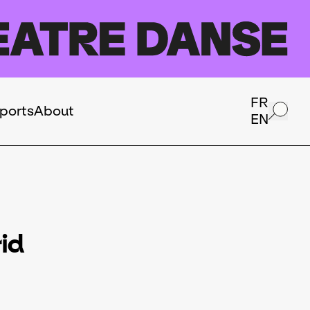
FR
ports
About
EN
id