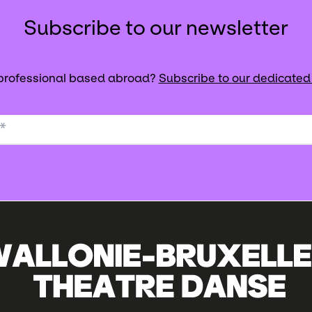
Subscribe to our newsletter
 professional based abroad?
Subscribe to our dedicated
*