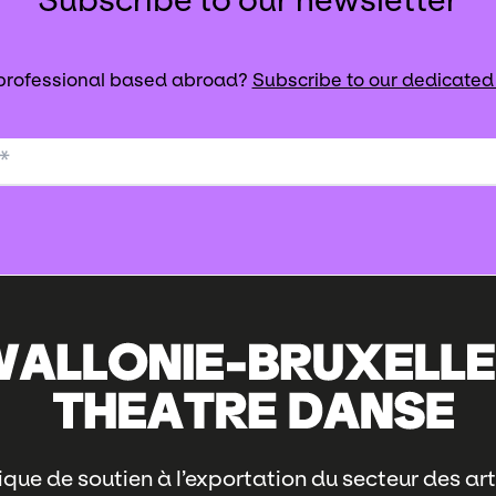
 professional based abroad?
Subscribe to our dedicated
*
que de soutien à l’exportation du secteur des art