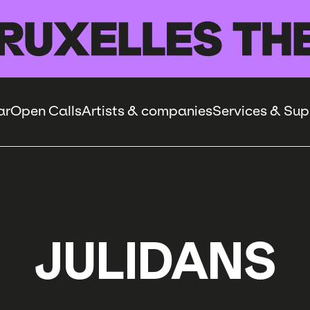
ar
Open Calls
Artists & companies
Services & Sup
JULIDANS