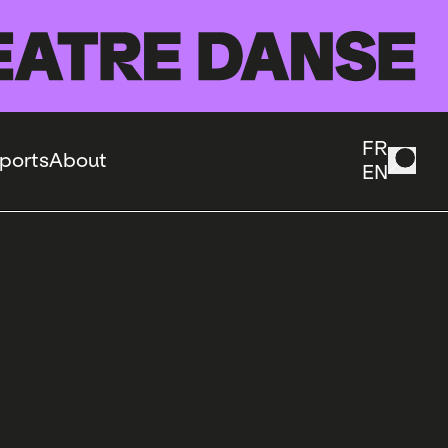
FR
ports
About
EN