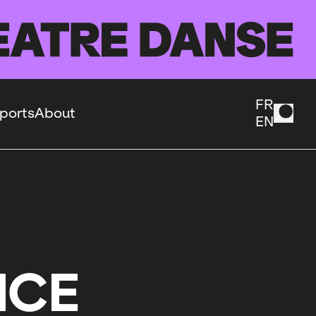
FR
ports
About
EN
NCE