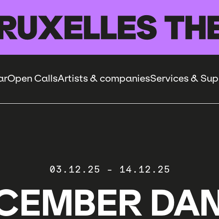
ar
Open Calls
Artists & companies
Services & Sup
03.12.25
-
14.12.25
CEMBER DA