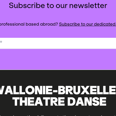
Subscribe to our newsletter
 professional based abroad?
Subscribe to our dedicated
*