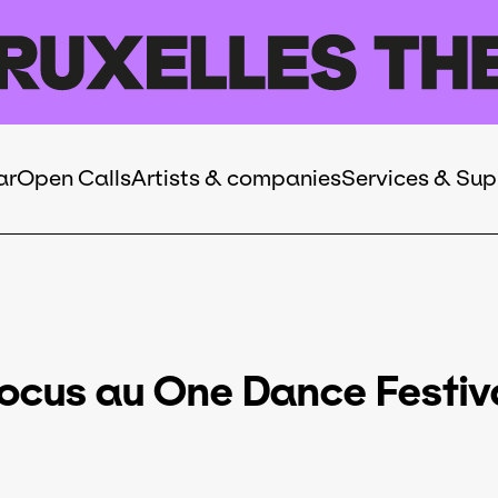
ar
Open Calls
Artists & companies
Services & Sup
ocus au One Dance Festiv