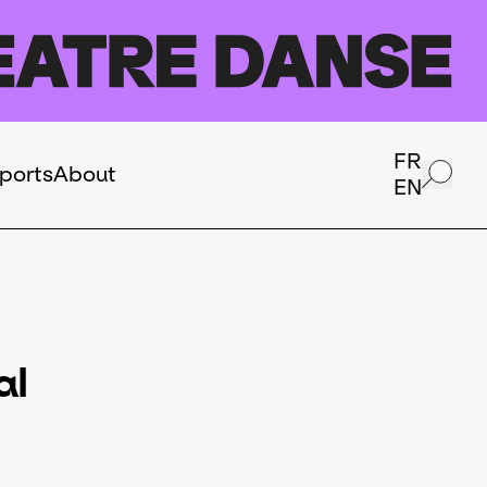
FR
ports
About
EN
al