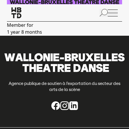
Skip to main content
N
p
Member for
1 year 8 months
A
Agence publique de soutien à l’exportation du secteur des
arts de la scène