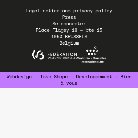
Pied
Legal notice and privacy policy
de
Press
page
Se connecter
Place Flagey 18 – bte 13
1050
BRUSSELS
Belgium
Webdesign :
Take Shape
— Developpement :
Bien
à vous