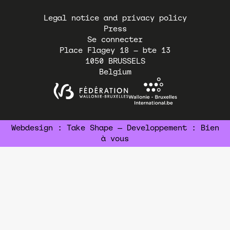
Pied
Legal notice and privacy policy
de
Press
page
Se connecter
Place Flagey 18 – bte 13
1050
BRUSSELS
Belgium
Webdesign :
Take Shape
— Developpement :
Bien
à vous