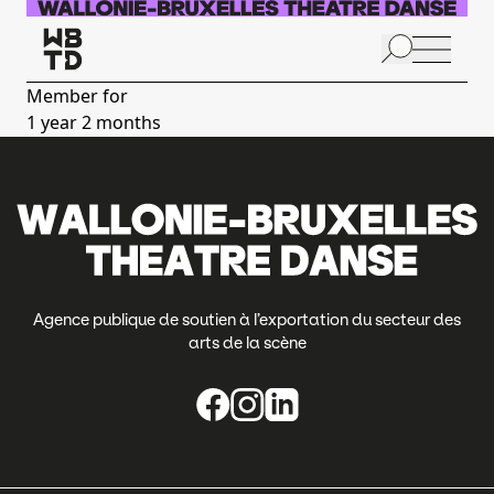
Skip to main content
N
p
Member for
1 year 2 months
A
Agence publique de soutien à l’exportation du secteur des
arts de la scène