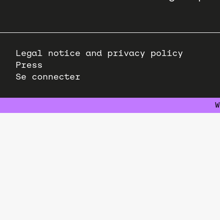
Pied
Legal notice and privacy policy
de
Press
page
Se connecter
W