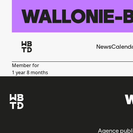
Skip to main content
News
Calend
Navigation
principale
Member for
1 year 8 months
Agence publi