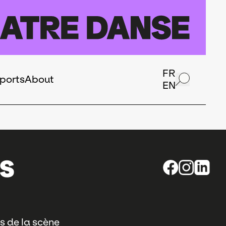
FR
ports
About
EN
s de la scène