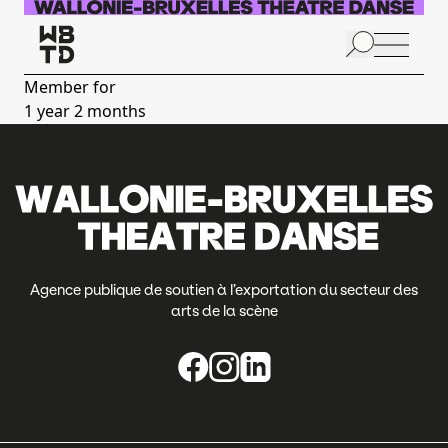
Skip to main content
N
p
Member for
1 year 2 months
A
Agence publique de soutien à l’exportation du secteur des
arts de la scène