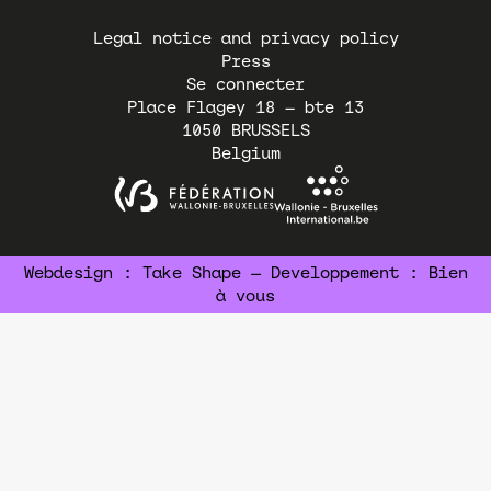
Pied
Legal notice and privacy policy
de
Press
page
Se connecter
Place Flagey 18 – bte 13
1050
BRUSSELS
Belgium
Webdesign :
Take Shape
— Developpement :
Bien
à vous