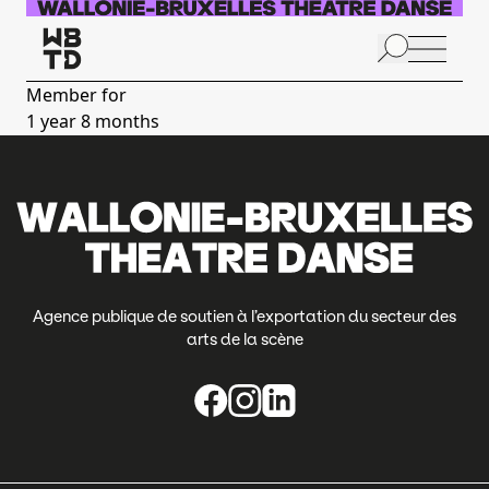
Skip to main content
N
p
Member for
1 year 8 months
A
Agence publique de soutien à l’exportation du secteur des
arts de la scène