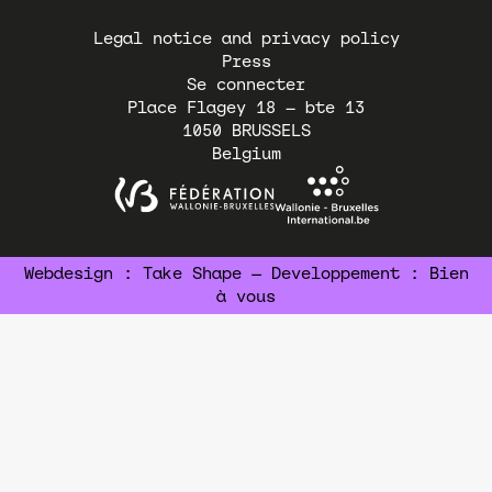
Pied
Legal notice and privacy policy
de
Press
page
Se connecter
Place Flagey 18 – bte 13
1050
BRUSSELS
Belgium
Webdesign :
Take Shape
— Developpement :
Bien
à vous