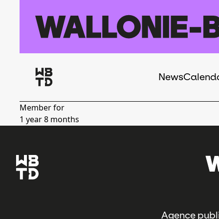
Skip to main content
News
Calend
Navigation
principale
Member for
1 year 8 months
Agence publi