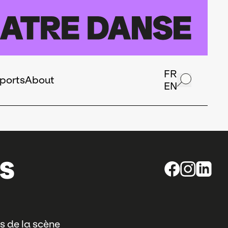
FR
ports
About
EN
s de la scène