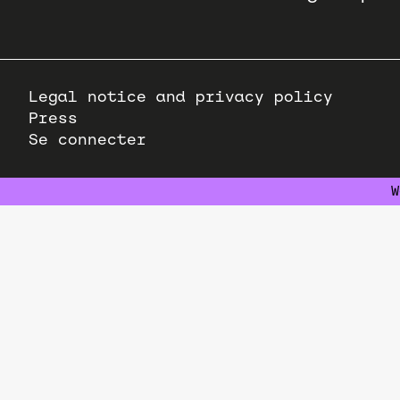
Pied
Legal notice and privacy policy
de
Press
page
Se connecter
W