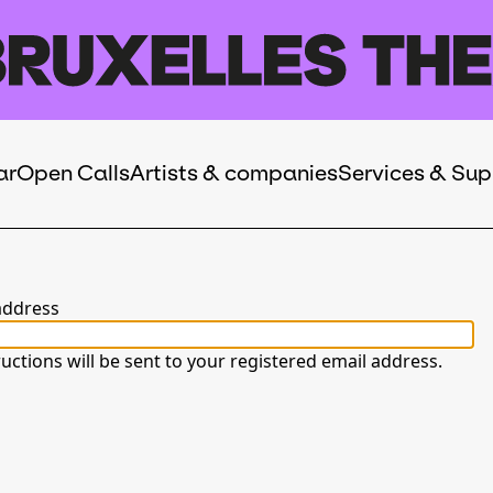
ar
Open Calls
Artists & companies
Services & Sup
address
uctions will be sent to your registered email address.