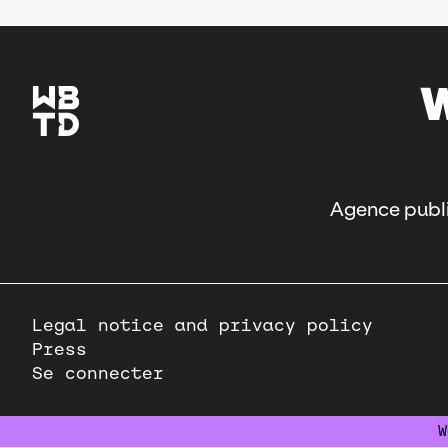
Agence publi
Pied
Legal notice and privacy policy
de
Press
page
Se connecter
W