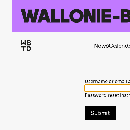
Skip to main content
News
Calend
Navigation
principale
Username or email 
Password reset instr