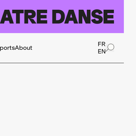
FR
ports
About
EN