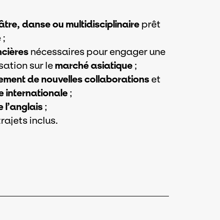
tre, danse ou multidisciplinaire
prêt
 ;
ncières
nécessaires pour engager une
ation sur le
marché asiatique
;
pement de nouvelles collaborations
et
 internationale
;
 l’anglais
;
 trajets inclus.