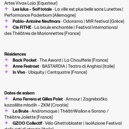
Artes Vivas Loja [Equateur]
Les lulus - Soif totale
· La ville est plus belle sans Lunettes |
Performance Paderborn [Allemagne]
Pablo-Antoine Neufmars
· Odorama | MIR festival [Grèce]
Cie FITHE
· La boule enchantée | Festival International
des Théâtres de Marionnettes [France]
Résidences
Back Pocket
· The Award | La Chaufferie [France]
Anne Festraet
· BASTARDIA | Teatro di Anghiai [Italie]
In Vivo
· Ubiquity | Centquatre [France]
Dates de saison
Arno Ferrera et Gilles Polet
· Armour | Zagrebačko
kazalište mladih - ZKM [Croatie]
La Brute
· Andromaque | ThéâtrWallon e Sorano /
Théâtre Joliette [France]
GZOO Collectif
· Vélo Ghettoblaster | IsolAzione Festival