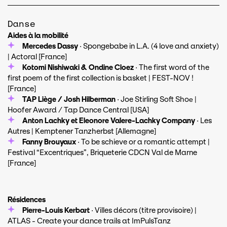
Danse
Aides à la mobilité
Mercedes Dassy
· Spongebabe in L.A. (4 love and anxiety)
| Actoral [France]
Kotomi Nishiwaki & Ondine Cloez
· The first word of the
first poem of the first collection is basket | FEST-NOV !
[France]
TAP Liège / Josh Hilberman
· Joe Stirling Soft Shoе |
Hoofer Award / Tap Dance Central [USA]
Anton Lachky et Eleonore Valere-Lachky Company
· Les
Autres | Kemptener Tanzherbst [Allemagne]
Fanny Brouyaux
· To be schieve or a romantic attempt |
Festival “Excentriques”, Briqueterie CDCN Val de Marne
[France]
Résidences
Pierre-Louis Kerbart
· Villes décors (titre provisoire) |
ATLAS - Create your dance trails at ImPulsTanz