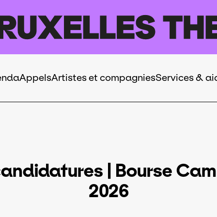
enda
Appels
Artistes et compagnies
Services & ai
candidatures | Bourse Ca
2026