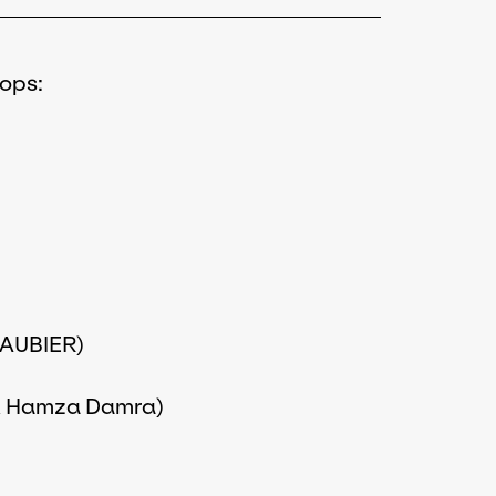
hops:
LAUBIER)
& Hamza Damra)