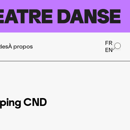
FR
des
À propos
EN
mping CND