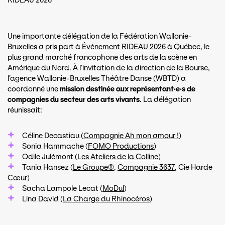
RIDEAU 2026
Une importante délégation de la Fédération Wallonie-
Bruxelles a pris part à
Événement RIDEAU 2026
à Québec, le
plus grand marché francophone des arts de la scène en
Amérique du Nord. À l’invitation de la direction de la Bourse,
l’agence Wallonie-Bruxelles Théâtre Danse (WBTD) a
coordonné une
mission destinée aux représentant·e·s de
compagnies du secteur des arts vivants
. La délégation
réunissait:
Céline Decastiau (
Compagnie Ah mon amour !
)
Sonia Hammache (
FOMO Productions
)
Odile Julémont (
Les Ateliers de la Colline
)
Tania Hansez (
Le Groupe®
,
Compagnie 3637
, Cie Harde
Cœur)
Sacha Lampole Lecat (
MoDul
)
Lina David (
La Charge du Rhinocéros
)