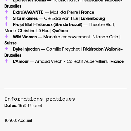
Épuiser les soleils
—
Héloïse Ravet |
Fédération Wallonie-
Bruxelles
ExtraVAGANTE
— Matilda Pierre |
France
Si tu m’aimes
— Cie Eddi van Tsui |
Luxembourg
Projet Bluff-Tréteaux (titre de travail)
— Théâtre Bluff,
Marie-Christine Lê Huu |
Québec
Wild Women
— Manaka empowerment, Ntando Cela |
Suisse
Dyke Injection
—
Camille Freychet |
Fédération Wallonie-
Bruxelles
L’Amour
— Arnaud Vrech / Collectif Aubervilliers |
France
Informations pratiques
Dates
: 16 & 17 juillet
10h00: Accueil