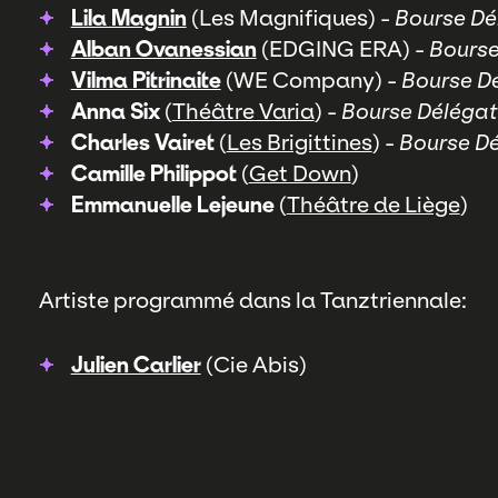
Lila Magnin
(Les Magnifiques) -
Bourse Dé
Alban Ovanessian
(EDGING ERA) -
Bourse
Vilma Pitrinaite
(WE Company) -
Bourse D
Anna Six
(
Théâtre Varia
) -
Bourse Déléga
Charles Vairet
(
Les Brigittines
) -
Bourse D
Camille Philippot
(
Get Down
)
Emmanuelle Lejeune
(
Théâtre de Liège
)
Artiste programmé dans la Tanztriennale:
Julien Carlier
(Cie Abis)