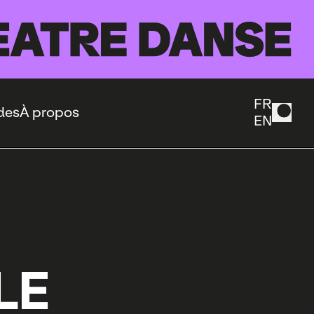
FR
des
À propos
EN
LE