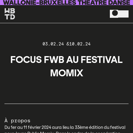
Aller au contenu principal
03.02.24
10.02.24
FOCUS FWB AU FESTIVAL
MOMIX
À propos
Du 1er au 11 février 2024 aura lieu la 33ème édition du festival