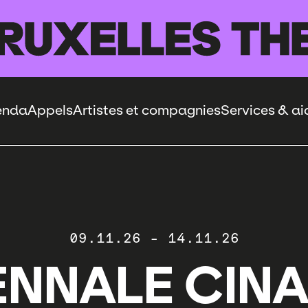
enda
Appels
Artistes et compagnies
Services & ai
09.11.26
-
14.11.26
ENNALE CIN