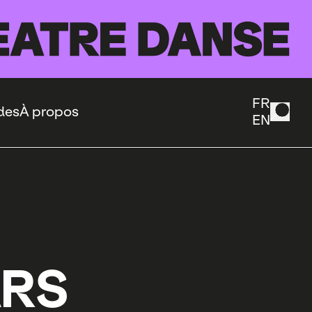
FR
des
À propos
EN
ARS