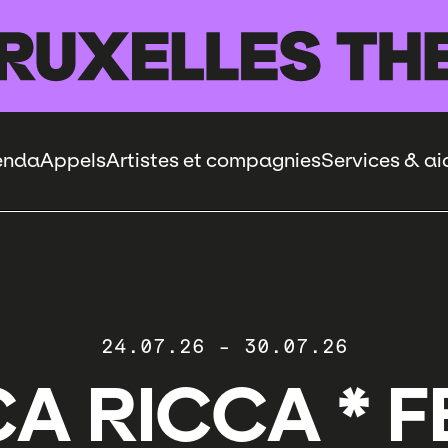
enda
Appels
Artistes et compagnies
Services & ai
24.07.26
-
30.07.26
A RICCA * 