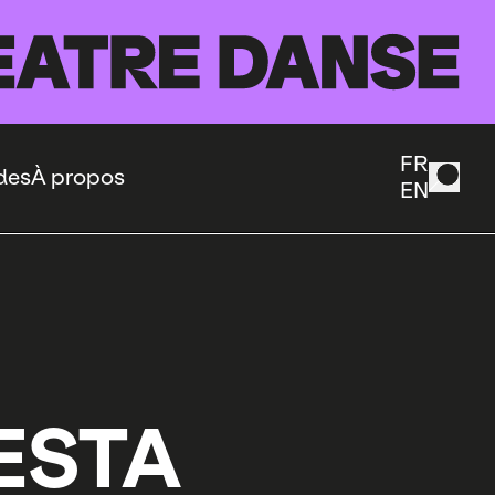
FR
des
À propos
EN
FESTA