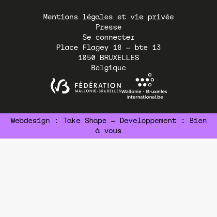
Pied
Mentions légales et vie privée
de
Presse
page
Se connecter
Place Flagey 18 – bte 13
1050
BRUXELLES
Belgique
Webdesign :
Take Shape
— Developpement :
Bien
à vous