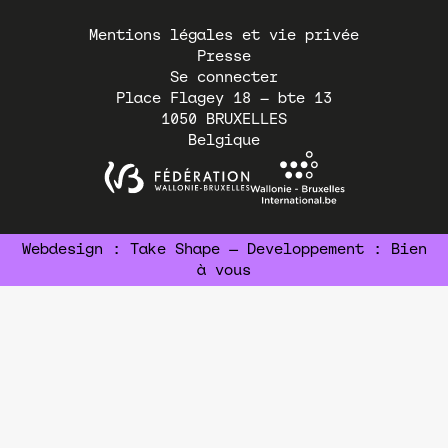
Pied
Mentions légales et vie privée
de
Presse
page
Se connecter
Place Flagey 18 – bte 13
1050
BRUXELLES
Belgique
Webdesign :
Take Shape
— Developpement :
Bien
à vous