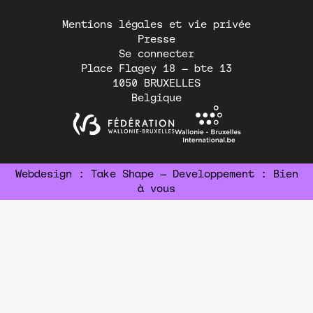
Pied
Mentions légales et vie privée
de
Presse
page
Se connecter
Place Flagey 18 – bte 13
1050
BRUXELLES
Belgique
Webdesign :
Take Shape
— Developpement :
Bien
à vous