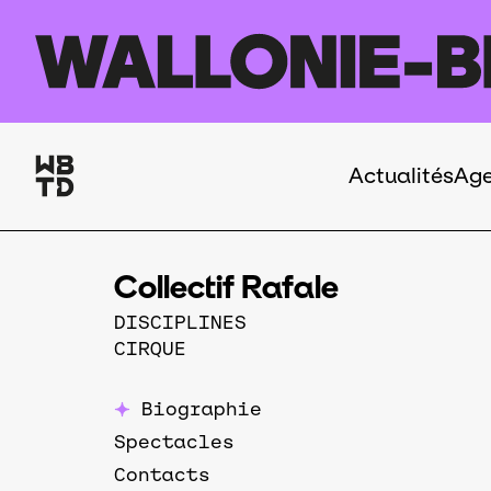
Aller au contenu principal
Actualités
Ag
Navigation
principale
Collectif Rafale
DISCIPLINES
CIRQUE
Biographie
Spectacles
Contacts