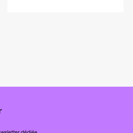
r
wsletter dédiée