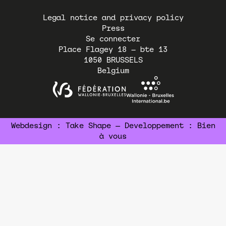
Pied
Legal notice and privacy policy
de
Press
page
Se connecter
Place Flagey 18 – bte 13
1050
BRUSSELS
Belgium
Webdesign :
Take Shape
— Developpement :
Bien
à vous