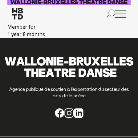
Skip to main content
N
p
Member for
1 year 8 months
A
Agence publique de soutien à l’exportation du secteur des
arts de la scène