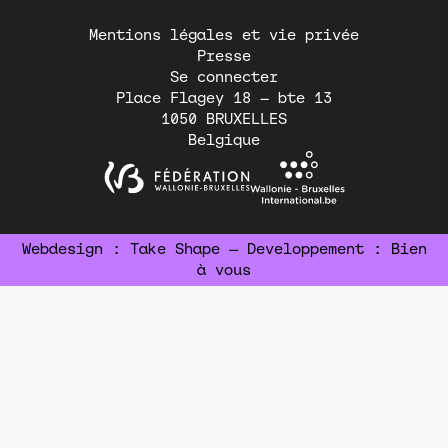
Pied
Mentions légales et vie privée
de
Presse
page
Se connecter
Place Flagey 18 – bte 13
1050
BRUXELLES
Belgique
Webdesign :
Take Shape
— Developpement :
Bien
à vous