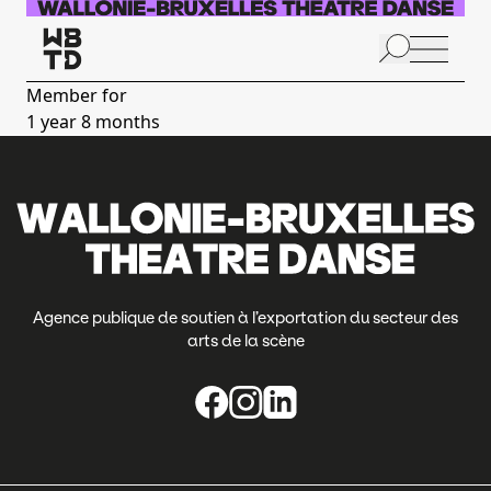
Skip to main content
N
p
Member for
1 year 8 months
A
Agence publique de soutien à l’exportation du secteur des
arts de la scène