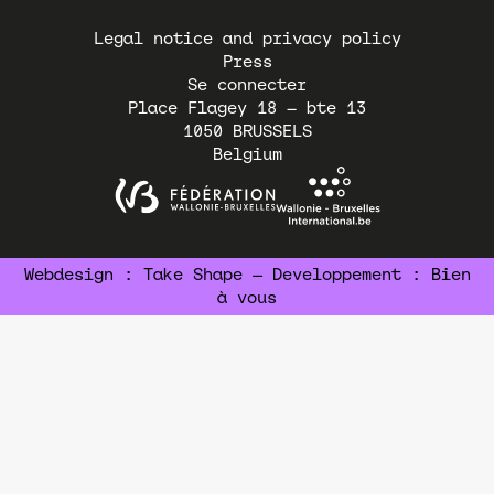
Pied
Legal notice and privacy policy
de
Press
page
Se connecter
Place Flagey 18 – bte 13
1050
BRUSSELS
Belgium
Webdesign :
Take Shape
— Developpement :
Bien
à vous