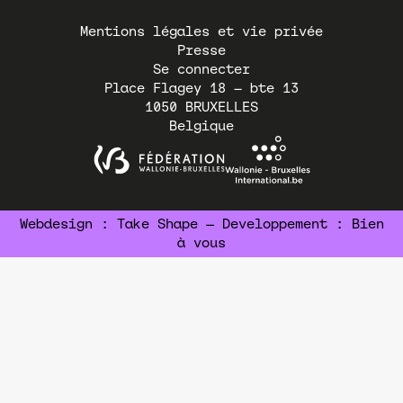
Pied
Mentions légales et vie privée
de
Presse
page
Se connecter
Place Flagey 18 – bte 13
1050
BRUXELLES
Belgique
Webdesign :
Take Shape
— Developpement :
Bien
à vous