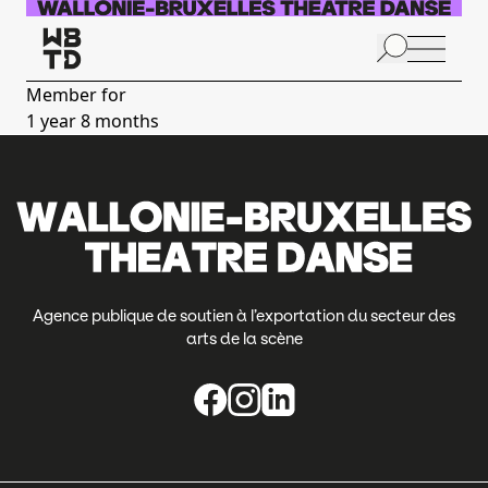
Skip to main content
N
p
Member for
1 year 8 months
A
Agence publique de soutien à l’exportation du secteur des
arts de la scène