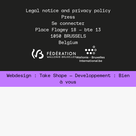
Pied
Legal notice and privacy policy
de
Press
page
Se connecter
Place Flagey 18 – bte 13
1050
BRUSSELS
Belgium
Webdesign :
Take Shape
— Developpement :
Bien
à vous