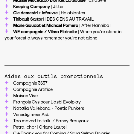
Massie Mucedda/Blanket La Goulue
| Chauv·e
Keeping Company
| Jitter
Cie demestri + lefeuvre
| Holobiontes
Thibault Sartori
| DES GENS AU TRAVAIL
Marie Goudot et Michael Pomero
| After Hannibal
WE compagnie / Vilma Pitrinaite
| When you’re alone in
your forest always remember you’re not alone
Aides aux outils promotionnels
Compagnie 3637
Compagnie Artifice
Maison Vive
François Cys pour L'asbl Evolplay
Natalia Vallebona - Poetic Punkers
Venedig meer Asbl
Too moved to talk / Fanny Brouyaux
Petra Ichor | Oriane Lautel
Cie Thank you for Coming / Sara Selma Dolorès