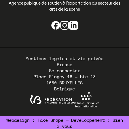
Agence publique de soutien à l’exportation du secteur des
arts de la scène
Pied
Mentions légales et vie privée
de
Presse
page
Se connecter
Place Flagey 18 – bte 13
1050
BRUXELLES
Belgique
Webdesign :
Take Shape
— Developpement :
Bien
à vous