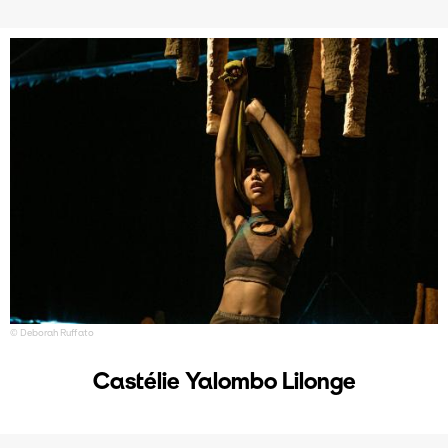
© Deborah Ruffato
Castélie Yalombo Lilonge