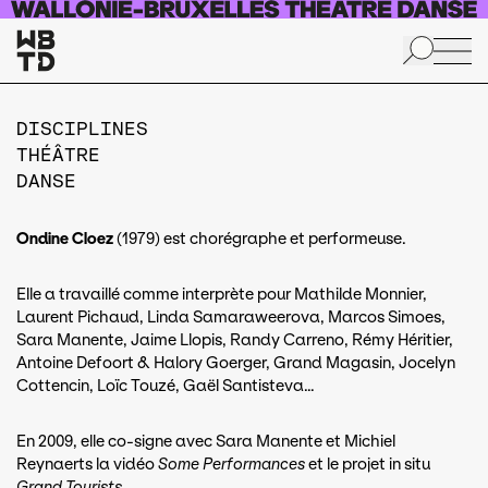
Aller au contenu principal
DISCIPLINES
THÉÂTRE
DANSE
Ondine Cloez
(1979) est chorégraphe et performeuse.
Elle a travaillé comme interprète pour Mathilde Monnier,
Laurent Pichaud, Linda Samaraweerova, Marcos Simoes,
Sara Manente, Jaime Llopis, Randy Carreno, Rémy Héritier,
Antoine Defoort & Halory Goerger, Grand Magasin, Jocelyn
Cottencin, Loïc Touzé, Gaël Santisteva…
En 2009, elle co-signe avec Sara Manente et Michiel
Reynaerts la vidéo
Some Performances
et le projet in situ
Grand Tourists
.